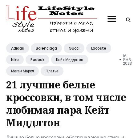
Поиск
по
блогу
Adidas
Balenciaga
Gucci
Lacoste
16
•
ЯНВ,
Nike
Reebok
Кейт Миддлтон
2023
Меган Маркл
Платье
21 лучшие белые
кроссовки, в том числе
любимая пара Кейт
Миддлтон
Лучшие белые кроссовки, обеспечивающие стиль и