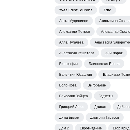
Yves Saint Laurent
Zara
Агата Муцениеце
Акиньшина Оксан
Александр Петров
Александр Фрол
Алла Пугачёва
Анастасия Заворотн
Анастасия Решетова
Ани Лорак
Биография
Блиновская Елена
Валентин Юдашкин
Владимир Позн
Волочкова
Выгорание
Вячеслав Зайцев
Гаджеты
Григорий Лепс
Джиган
Дибров
Дима Билан
Дмитрий Тарасов
Дом 2
Евровидение
Егор Крид