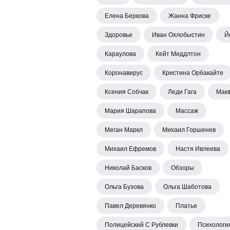
Елена Беркова
Жанна Фриске
Здоровье
Иван Охлобыстин
Й
Караулова
Кейт Миддлтон
Коронавирус
Кристина Орбакайте
Ксения Собчак
Леди Гага
Мак
Мария Шарапова
Массаж
Меган Маркл
Михаил Горшенев
Михаил Ефремов
Настя Ивлеева
Николай Басков
Обзоры
Ольга Бузова
Ольга Шаботова
Павел Деревянко
Платье
Полицейский С Рублевки
Психологи