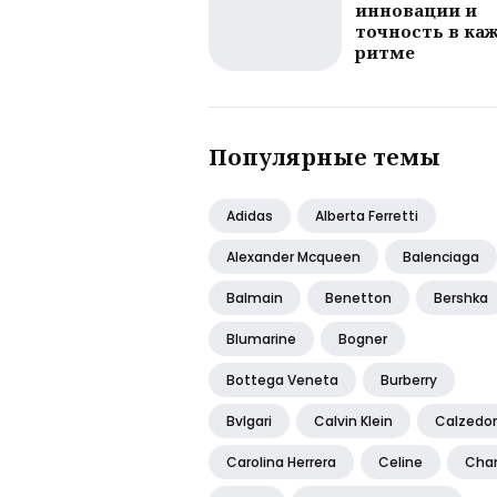
инновации и
точность в ка
ритме
Популярные темы
Adidas
Alberta Ferretti
Alexander Mcqueen
Balenciaga
Balmain
Benetton
Bershka
Blumarine
Bogner
Bottega Veneta
Burberry
Bvlgari
Calvin Klein
Calzedo
Carolina Herrera
Celine
Cha