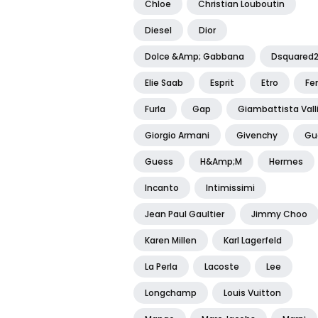
Chloe
Christian Louboutin
Diesel
Dior
Dolce &amp; Gabbana
Dsquared
Elie Saab
Esprit
Etro
Fe
Furla
Gap
Giambattista Vall
Giorgio Armani
Givenchy
Gu
Guess
H&amp;m
Hermes
Incanto
Intimissimi
Jean Paul Gaultier
Jimmy Choo
Karen Millen
Karl Lagerfeld
La Perla
Lacoste
Lee
Longchamp
Louis Vuitton