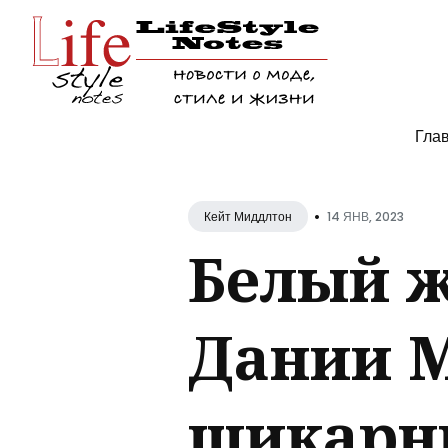
Поис
Гла
по
блогу
•
14 ЯНВ, 2023
Кейт Миддлтон
Белый ж
Дании М
шикарн