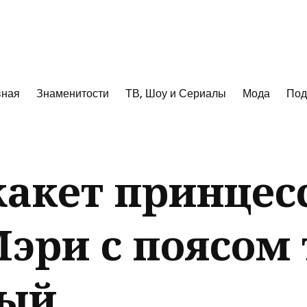
к
вная
Знаменитости
ТВ, Шоу и Сериалы
Мода
Под
акет принцес
эри с поясом 
ый