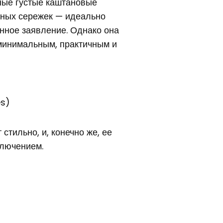
нные густые каштановые
жных сережек — идеально
енное заявление. Однако она
 минимальным, практичным и
es)
стильно, и, конечно же, ее
ключением.