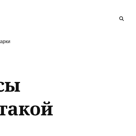
арки
сы
такой