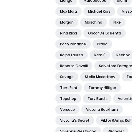
Mango
Marc Jacobs
Marni
Max Mara
Michael Kors
Misso
Morgan
Moschino
Nike
Nina Ricci
Oscar De La Renta
Paco Rabanne
Prada
Ralph Lauren
Ramil'
Reebok
Roberto Cavalli
Salvatore Ferrag
Savage
Stella Mccartney
To
Tom Ford
Tommy Hilfiger
Topshop
Tory Burch
Valenti
Versace
Victoria Beckham
Victoria's Secret
Viktor &amp; Rolf
Vivienne Westwood
Wrangler