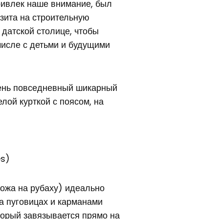
ривлек наше внимание, был
изита на строительную
датской столице, чтобы
числе с детьми и будущими
чень повседневный шикарный
лой курткой с поясом, на
es)
охожа на рубаху) идеально
на пуговицах и карманами
торый завязывается прямо на