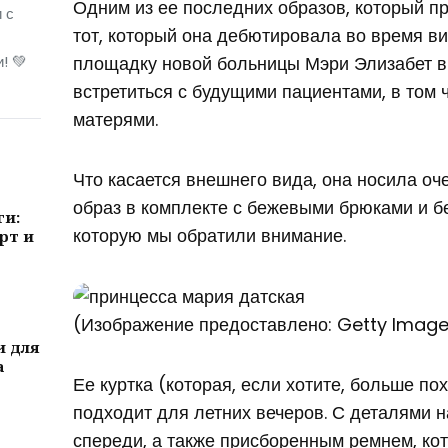
Одним из ее последних образов, который п
 с
тот, который она дебютировала во время в
! 💚
площадку новой больницы Мэри Элизабет в 
встретиться с будущими пациентами, в том 
матерями.
Что касается внешнего вида, она носила о
образ в комплекте с бежевыми брюками и бе
ги:
которую мы обратили внимание.
рт и
(Изображение предоставлено: Getty Imag
и для
а
Ее куртка (которая, если хотите, больше п
подходит для летних вечеров. С деталями 
спереди, а также присборенным ремнем, ко