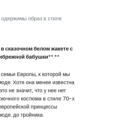
ы одержимы образ в стиле
в сказочном белом жакете с
рибрежной бабушки
**.**
семьи Европы, к которой мы
оде. Хотя она менее известна
то не значит, что у нее нет
рючного костюма в стиле 70-х
 европейской принцессы
оде. до тройника.