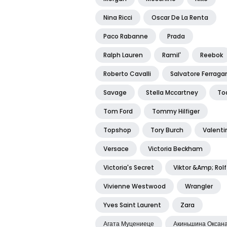
Nina Ricci
Oscar De La Renta
Paco Rabanne
Prada
Ralph Lauren
Ramil'
Reebok
Roberto Cavalli
Salvatore Ferrag
Savage
Stella Mccartney
To
Tom Ford
Tommy Hilfiger
Topshop
Tory Burch
Valenti
Versace
Victoria Beckham
Victoria's Secret
Viktor &amp; Rolf
Vivienne Westwood
Wrangler
Yves Saint Laurent
Zara
Агата Муцениеце
Акиньшина Оксан