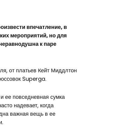
роизвести впечатление, в
ких мероприятий, но для
неравнодушна к паре
ля, от платьев Кейт Миддлтон
россовок Superga.
 и ее повседневная сумка
асто надевает, когда
одна важная вещь в ее
и.