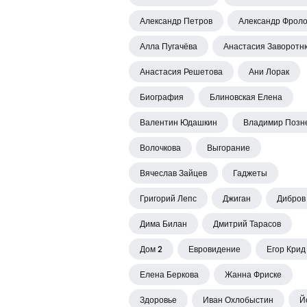
Александр Петров
Александр Фрол
Алла Пугачёва
Анастасия Заворотн
Анастасия Решетова
Ани Лорак
Биография
Блиновская Елена
Валентин Юдашкин
Владимир Позн
Волочкова
Выгорание
Вячеслав Зайцев
Гаджеты
Григорий Лепс
Джиган
Дибров
Дима Билан
Дмитрий Тарасов
Дом 2
Евровидение
Егор Крид
Елена Беркова
Жанна Фриске
Здоровье
Иван Охлобыстин
Й