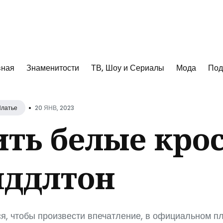
к
вная
Знаменитости
ТВ, Шоу и Сериалы
Мода
Под
•
20 ЯНВ, 2023
латье
ить белые кро
иддлтон
я, чтобы произвести впечатление, в официальном пл