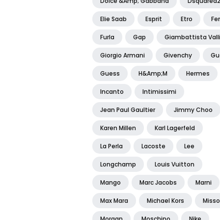
Dolce &amp; Gabbana
Dsquared
Elie Saab
Esprit
Etro
Fe
Furla
Gap
Giambattista Vall
Giorgio Armani
Givenchy
Gu
Guess
H&amp;m
Hermes
Incanto
Intimissimi
Jean Paul Gaultier
Jimmy Choo
Karen Millen
Karl Lagerfeld
La Perla
Lacoste
Lee
Longchamp
Louis Vuitton
Mango
Marc Jacobs
Marni
Max Mara
Michael Kors
Misso
Morgan
Moschino
Nike