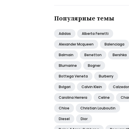
Популярные темы
Adidas
Alberta Ferretti
Alexander Mcqueen
Balenciaga
Balmain
Benetton
Bershka
Blumarine
Bogner
Bottega Veneta
Burberry
Bvlgari
Calvin Klein
Calzedo
Carolina Herrera
Celine
Cha
Chloe
Christian Louboutin
Diesel
Dior