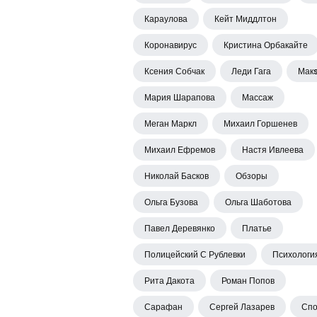
Караулова
Кейт Миддлтон
Коронавирус
Кристина Орбакайте
Ксения Собчак
Леди Гага
Мак
Мария Шарапова
Массаж
Меган Маркл
Михаил Горшенев
Михаил Ефремов
Настя Ивлеева
Николай Басков
Обзоры
Ольга Бузова
Ольга Шаботова
Павел Деревянко
Платье
Полицейский С Рублевки
Психологи
Рита Дакота
Роман Попов
Сарафан
Сергей Лазарев
Спо