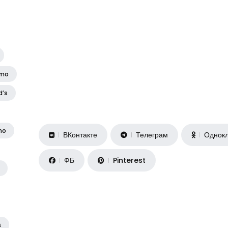
amo
d’s
no
ВКонтакте
Телеграм
Однокл
ФБ
Pinterest
а