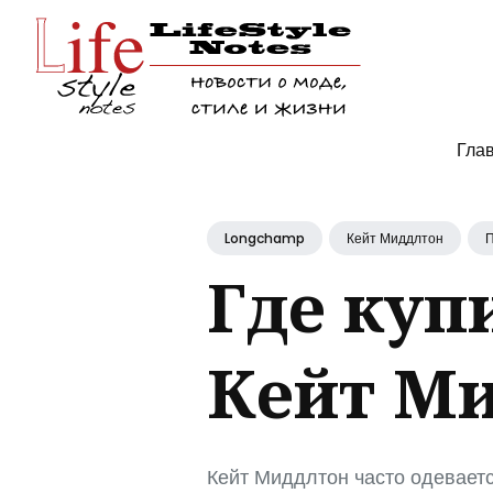
Поис
Гла
по
блогу
Longchamp
Кейт Миддлтон
П
Где куп
Кейт М
Кейт Миддлтон часто одеваетс