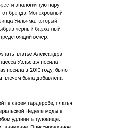
брести аналогичную пару
) от бренда. Монохромный
ринца Уильяма, который
выбрав черный бархатный
 предстоящий вечер.
 узнать платье Александра
инцесса Уэльская носила
аз носила в 2019 году, было
 плечом была добавлена ​​
Кейт в своем гардеробе, платья
вральской Неделе моды в
обом удлинить туловище,
ет внимание. Плиссированное