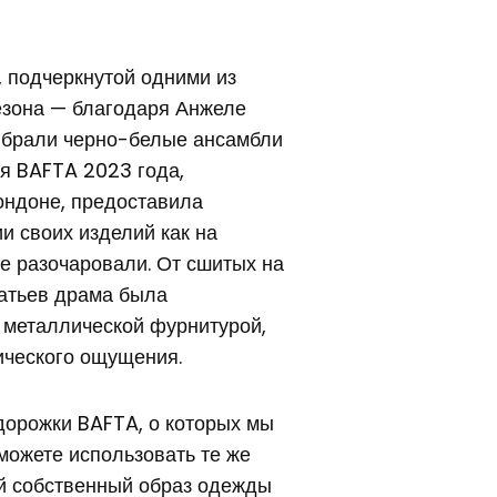
 подчеркнутой одними из
езона — благодаря Анжеле
ыбрали черно-белые ансамбли
я BAFTA 2023 года,
ондоне, предоставила
 своих изделий как на
не разочаровали. От сшитых на
атьев драма была
и металлической фурнитурой,
ического ощущения.
дорожки BAFTA, о которых мы
 можете использовать те же
ой собственный образ одежды