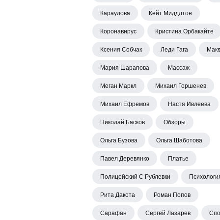
Караулова
Кейт Миддлтон
Коронавирус
Кристина Орбакайте
Ксения Собчак
Леди Гага
Мак
Мария Шарапова
Массаж
Меган Маркл
Михаил Горшенев
Михаил Ефремов
Настя Ивлеева
Николай Басков
Обзоры
Ольга Бузова
Ольга Шаботова
Павел Деревянко
Платье
Полицейский С Рублевки
Психологи
Рита Дакота
Роман Попов
Сарафан
Сергей Лазарев
Спо