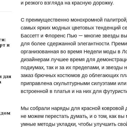
и резкого взгляда на красную дорожку.
С преимущественно монохромной палитрой,
самых ярких модных цветовых тенденций с
Бассетт и Флоренс Пью — многие звезды в
ги:
для более сдержанной элегантности. Преми
рт и
организованная во время Недели моды в Л
дизайнерам лучшее время для демонстрации
подиумах, так и за их пределами, и звезды 
заказ брючных костюмов до облегающих пл
и для
а
приправлена ​​скульптурными силуэтами ил
встроенной в платья и на них для футурист
Мы собрали наряды для красной ковровой 
ждом
не можем перестать думать, и о том, как вы
умные методы укладки, чтобы улучшить св