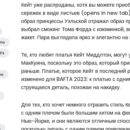
Кейт уже распроданы, хотя вы можете прио
сережек в виде листьев (opens in new tab
образ принцессы Уэльской отражал образ п
выбрал смокинг Тома Форда с изюминкой, 
жакет. Пара выглядела ярко и элегантно на
amo
d’s
Те, кто любит платья Кейт Миддлтон, могут
МакКуина, поскольку это образ, который пр
раньше. Платье, которое Кейт в последний р
no
изменено для BAFTA 2023: к платью с одним
струящаяся деталь, похожая на накидку.
Для тех, кто хочет немного отразить стиль 
с одним плечом были большим хитом на фе
Нью-Йорке, и они являются отличным спос
поскольку деталь с одним плечом привлека
а