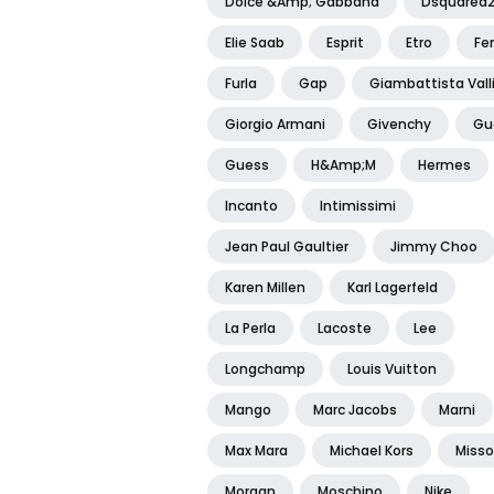
Dolce &amp; Gabbana
Dsquared
Elie Saab
Esprit
Etro
Fe
Furla
Gap
Giambattista Vall
Giorgio Armani
Givenchy
Gu
Guess
H&amp;m
Hermes
Incanto
Intimissimi
Jean Paul Gaultier
Jimmy Choo
Karen Millen
Karl Lagerfeld
La Perla
Lacoste
Lee
Longchamp
Louis Vuitton
Mango
Marc Jacobs
Marni
Max Mara
Michael Kors
Misso
Morgan
Moschino
Nike