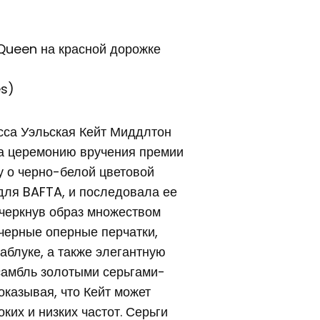
es)
сса Уэльская Кейт Миддлтон
а церемонию вручения премии
у о черно-белой цветовой
для BAFTA, и последовала ее
дчеркнув образ множеством
черные оперные перчатки,
аблуке, а также элегантную
самбль золотыми серьгами-
оказывая, что Кейт может
ких и низких частот. Серьги