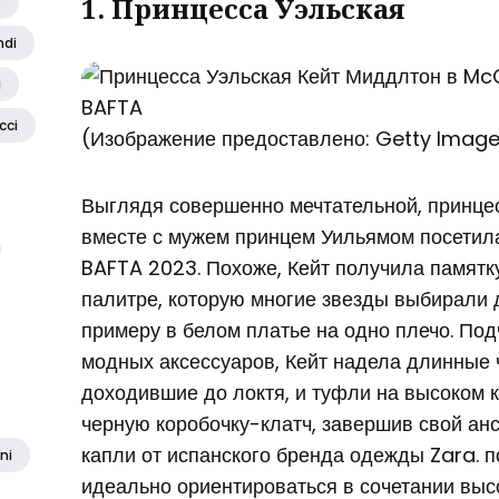
1. Принцесса Уэльская
2
ndi
i
cci
(Изображение предоставлено: Getty Imag
Выглядя совершенно мечтательной, принце
вместе с мужем принцем Уильямом посетил
BAFTA 2023. Похоже, Кейт получила памятк
палитре, которую многие звезды выбирали 
примеру в белом платье на одно плечо. По
модных аксессуаров, Кейт надела длинные 
доходившие до локтя, и туфли на высоком к
черную коробочку-клатч, завершив свой ан
капли от испанского бренда одежды Zara. п
ni
идеально ориентироваться в сочетании высо