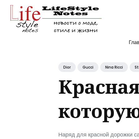
Поис
Гла
по
блогу
Dior
Gucci
Nina Ricci
St
Красная
котору
Наряд для красной дорожки са