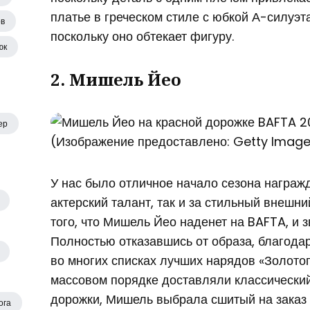
платье в греческом стиле с юбкой А-силуэта
ов
поскольку оно обтекает фигуру.
юк
2. Мишель Йео
ер
(Изображение предоставлено: Getty Imag
У нас было отличное начало сезона награжд
актерский талант, так и за стильный внешни
того, что Мишель Йео наденет на BAFTA, и з
Полностью отказавшись от образа, благода
во многих списках лучших нарядов «Золотог
массовом порядке доставляли классический
дорожки, Мишель выбрала сшитый на заказ 
ога