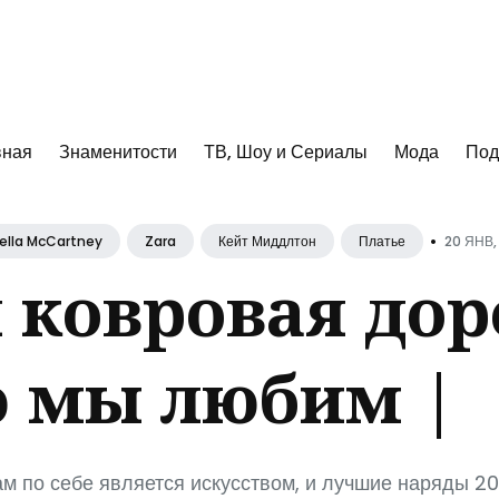
к
вная
Знаменитости
ТВ, Шоу и Сериалы
Мода
Под
•
20 ЯНВ,
ella McCartney
Zara
Кейт Миддлтон
Платье
 ковровая дор
ю мы любим |
м по себе является искусством, и лучшие наряды 2