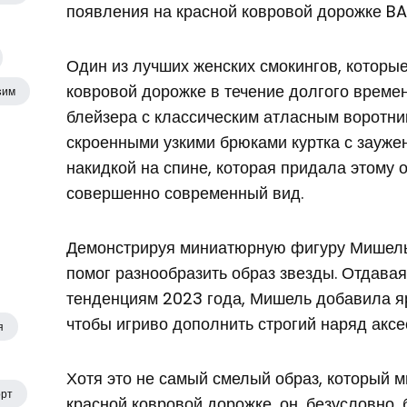
появления на красной ковровой дорожке B
Один из лучших женских смокингов, которы
ковровой дорожке в течение долгого времен
sим
блейзера с классическим атласным воротни
скроенными узкими брюками куртка с зауж
накидкой на спине, которая придала этому 
совершенно современный вид.
Демонстрируя миниатюрную фигуру Мишель
помог разнообразить образ звезды. Отдав
тенденциям 2023 года, Мишель добавила яр
чтобы игриво дополнить строгий наряд аксе
я
Хотя это не самый смелый образ, который 
рт
красной ковровой дорожке, он, безусловно