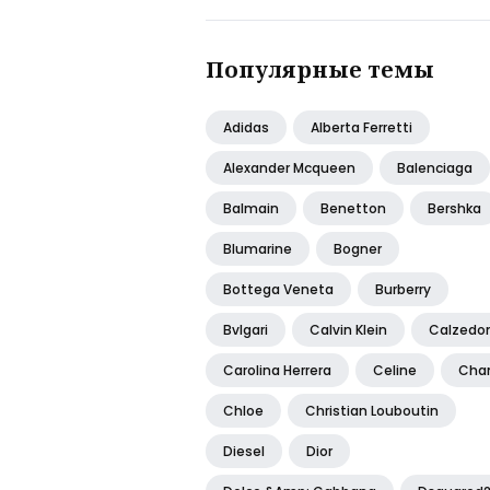
Популярные темы
Adidas
Alberta Ferretti
Alexander Mcqueen
Balenciaga
Balmain
Benetton
Bershka
Blumarine
Bogner
Bottega Veneta
Burberry
Bvlgari
Calvin Klein
Calzedo
Carolina Herrera
Celine
Cha
Chloe
Christian Louboutin
Diesel
Dior