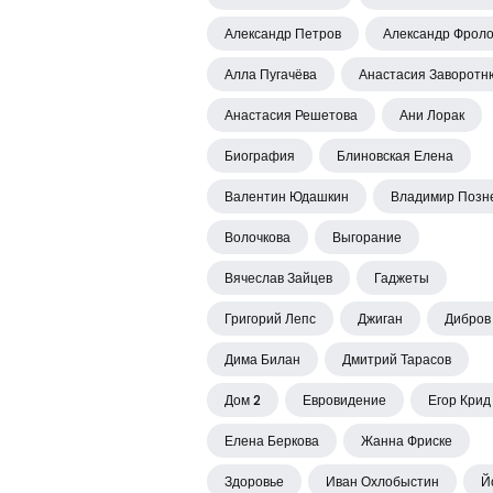
Александр Петров
Александр Фрол
Алла Пугачёва
Анастасия Заворотн
Анастасия Решетова
Ани Лорак
Биография
Блиновская Елена
Валентин Юдашкин
Владимир Позн
Волочкова
Выгорание
Вячеслав Зайцев
Гаджеты
Григорий Лепс
Джиган
Дибров
Дима Билан
Дмитрий Тарасов
Дом 2
Евровидение
Егор Крид
Елена Беркова
Жанна Фриске
Здоровье
Иван Охлобыстин
Й