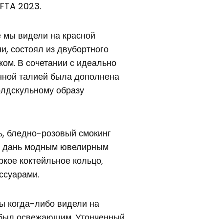
AFTA 2023.
е мы видели на красной
и, состоял из двубортного
ком. В сочетании с идеально
енной талией была дополнена
олдскульному образу
, бледно-розовый смокинг
ая дань модным ювелирным
кое коктейльное кольцо,
ссуарами.
мы когда-либо видели на
, был освежающим. Утонченный