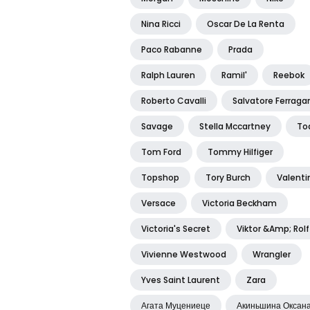
Nina Ricci
Oscar De La Renta
Paco Rabanne
Prada
Ralph Lauren
Ramil'
Reebok
Roberto Cavalli
Salvatore Ferrag
Savage
Stella Mccartney
To
Tom Ford
Tommy Hilfiger
Topshop
Tory Burch
Valenti
Versace
Victoria Beckham
Victoria's Secret
Viktor &amp; Rolf
Vivienne Westwood
Wrangler
Yves Saint Laurent
Zara
Агата Муцениеце
Акиньшина Оксан