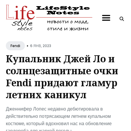
Поиск
по
блогу
•
6 ЯНВ, 2023
Fendi
Купальник Джей Ло и
солнцезащитные очки
Fendi придают гламур
летних каникул
Дженнифер Лопес недавно дебютировала в
действительно потрясающем летнем купальном
костюме, который вдохновил нас на обновление
гардероба для жаркой погоды.