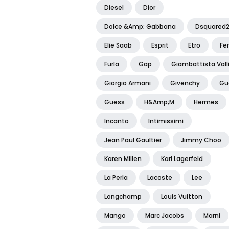
Diesel
Dior
Dolce &amp; Gabbana
Dsquared
Elie Saab
Esprit
Etro
Fe
Furla
Gap
Giambattista Vall
Giorgio Armani
Givenchy
Gu
Guess
H&amp;m
Hermes
Incanto
Intimissimi
Jean Paul Gaultier
Jimmy Choo
Karen Millen
Karl Lagerfeld
La Perla
Lacoste
Lee
Longchamp
Louis Vuitton
Mango
Marc Jacobs
Marni