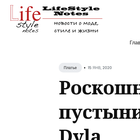
Поис
Гла
по
блогу
•
15 ЯНВ, 2020
Платье
Роскошн
пустыни
Dyla