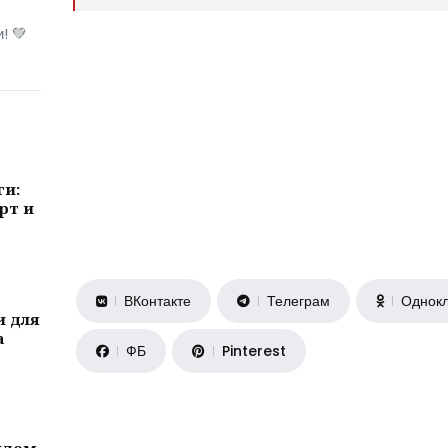
! 💚
ги:
рт и
ВКонтакте
Телеграм
Однокл
и для
а
ФБ
Pinterest
ждом