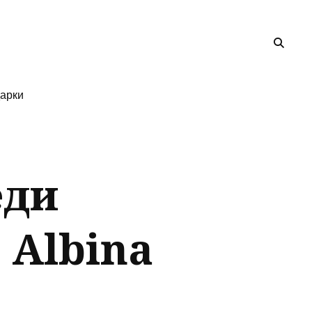
арки
еди
 Albina