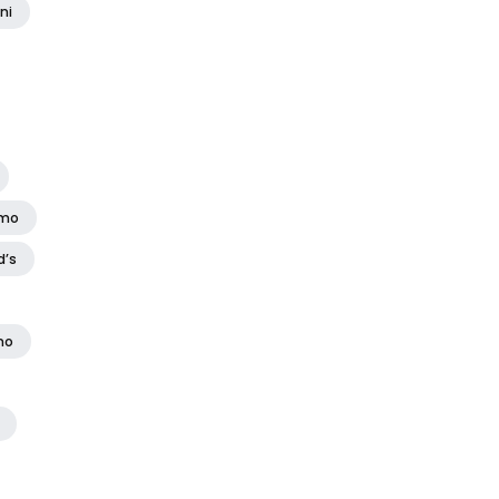
ni
amo
d’s
no