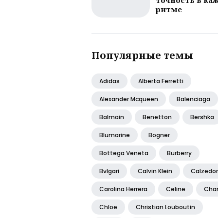
ритме
Популярные темы
Adidas
Alberta Ferretti
Alexander Mcqueen
Balenciaga
Balmain
Benetton
Bershka
Blumarine
Bogner
Bottega Veneta
Burberry
Bvlgari
Calvin Klein
Calzedo
Carolina Herrera
Celine
Cha
Chloe
Christian Louboutin