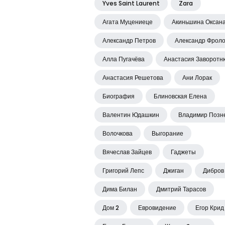
Yves Saint Laurent
Zara
Агата Муцениеце
Акиньшина Оксан
Александр Петров
Александр Фрол
Алла Пугачёва
Анастасия Заворотн
Анастасия Решетова
Ани Лорак
Биография
Блиновская Елена
Валентин Юдашкин
Владимир Позн
Волочкова
Выгорание
Вячеслав Зайцев
Гаджеты
Григорий Лепс
Джиган
Дибров
Дима Билан
Дмитрий Тарасов
Дом 2
Евровидение
Егор Крид