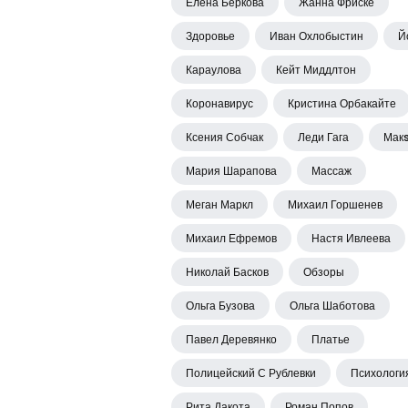
Елена Беркова
Жанна Фриске
Здоровье
Иван Охлобыстин
Й
Караулова
Кейт Миддлтон
Коронавирус
Кристина Орбакайте
Ксения Собчак
Леди Гага
Мак
Мария Шарапова
Массаж
Меган Маркл
Михаил Горшенев
Михаил Ефремов
Настя Ивлеева
Николай Басков
Обзоры
Ольга Бузова
Ольга Шаботова
Павел Деревянко
Платье
Полицейский С Рублевки
Психологи
Рита Дакота
Роман Попов