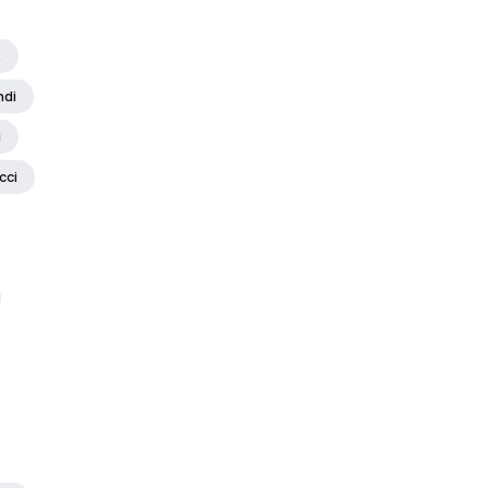
2
ndi
i
cci