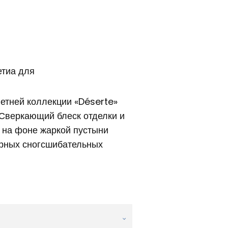
етиа для
етней коллекции «Déserte»
 Сверкающий блеск отделки и
 на фоне жаркой пустыни
урных сногсшибательных