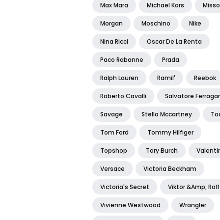
Max Mara
Michael Kors
Misso
Morgan
Moschino
Nike
Nina Ricci
Oscar De La Renta
Paco Rabanne
Prada
Ralph Lauren
Ramil'
Reebok
Roberto Cavalli
Salvatore Ferrag
Savage
Stella Mccartney
To
Tom Ford
Tommy Hilfiger
Topshop
Tory Burch
Valenti
Versace
Victoria Beckham
Victoria's Secret
Viktor &amp; Rolf
Vivienne Westwood
Wrangler