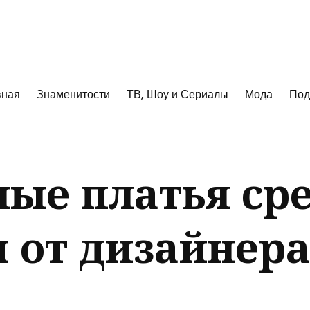
к
вная
Знаменитости
ТВ, Шоу и Сериалы
Мода
Под
ые платья ср
 от дизайнера