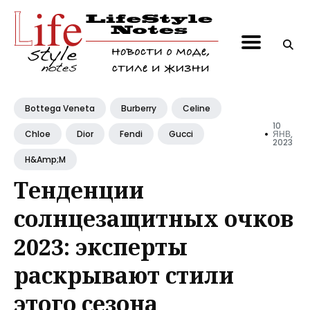
Поиск
по
блогу
Bottega Veneta
Burberry
Celine
10
•
ЯНВ,
Chloe
Dior
Fendi
Gucci
2023
H&amp;M
Тенденции
солнцезащитных очков
2023: эксперты
раскрывают стили
этого сезона