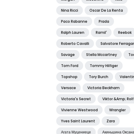
Nina Ricci
Oscar De La Renta
Paco Rabanne
Prada
Ralph Lauren
Ramil'
Reebok
Roberto Cavalli
Salvatore Ferrag
Savage
Stella Mccartney
To
Tom Ford
Tommy Hilfiger
Topshop
Tory Burch
Valenti
Versace
Victoria Beckham
Victoria's Secret
Viktor &amp; Rolf
Vivienne Westwood
Wrangler
Yves Saint Laurent
Zara
Агата Муцениеце
Акиньшина Оксан