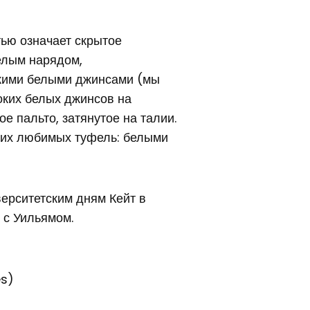
ью означает скрытое
мелым нарядом,
окими белыми джинсами (мы
оких белых джинсов на
е пальто, затянутое на талии.
оих любимых туфель: белыми
верситетским дням Кейт в
 с Уильямом.
es)