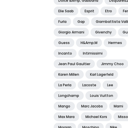
Dolce &amp; Gabbana
Dsquared
Elie Saab
Esprit
Etro
Fe
Furla
Gap
Giambattista Vall
Giorgio Armani
Givenchy
Gu
Guess
H&amp;m
Hermes
Incanto
Intimissimi
Jean Paul Gaultier
Jimmy Choo
Karen Millen
Karl Lagerfeld
La Perla
Lacoste
Lee
Longchamp
Louis Vuitton
Mango
Marc Jacobs
Marni
Max Mara
Michael Kors
Misso
Morgan
Moschino
Nike