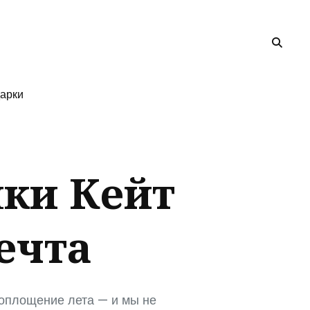
арки
шки Кейт
ечта
воплощение лета — и мы не