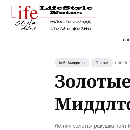
Поис
Гла
по
блогу
•
30 ЯНВ
Кейт Миддлтон
Платье
Золотые
Миддлто
Летняя золотая ракушка Кейт