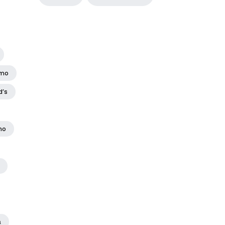
amo
d’s
no
а