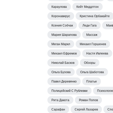
Караулова
Кейт Миддлтон
Коронавирус
Кристина Орбакайте
Ксения Собчак
Леди Гага
Мак
Мария Шарапова
Массаж
Меган Маркл
Михаил Горшенев
Михаил Ефремов
Настя Ивлеева
Николай Басков
Обзоры
Ольга Бузова
Ольга Шаботова
Павел Деревянко
Платье
Полицейский С Рублевки
Психологи
Рита Дакота
Роман Попов
Сарафан
Сергей Лазарев
Спо