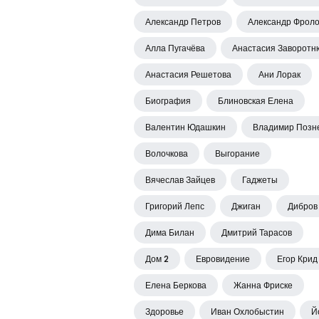
Александр Петров
Александр Фрол
Алла Пугачёва
Анастасия Заворотн
Анастасия Решетова
Ани Лорак
Биография
Блиновская Елена
Валентин Юдашкин
Владимир Позн
Волочкова
Выгорание
Вячеслав Зайцев
Гаджеты
Григорий Лепс
Джиган
Дибров
Дима Билан
Дмитрий Тарасов
Дом 2
Евровидение
Егор Крид
Елена Беркова
Жанна Фриске
Здоровье
Иван Охлобыстин
Й