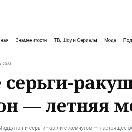
к
вная
Знаменитости
ТВ, Шоу и Сериалы
Мода
Под
, 2023
 серьги-раку
н — летняя м
 Миддлтон и серьги-капли с жемчугом — настоящее 