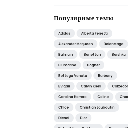
Популярные темы
Adidas
Alberta Ferretti
Alexander Mcqueen
Balenciaga
Balmain
Benetton
Bershka
Blumarine
Bogner
Bottega Veneta
Burberry
Bvlgari
Calvin Klein
Calzedo
Carolina Herrera
Celine
Cha
Chloe
Christian Louboutin
Diesel
Dior