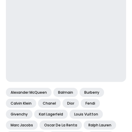
Alexander McQueen
Balmain
Burberry
Calvin Klein
Chanel
Dior
Fendi
Givenchy
Karl Lagerfeld
Louis Vuitton
Marc Jacobs
Oscar De La Renta
Ralph Lauren