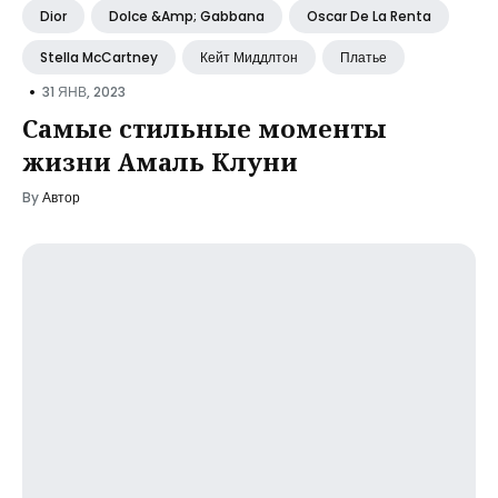
Dior
Dolce &Amp; Gabbana
Oscar De La Renta
Stella McCartney
Кейт Миддлтон
Платье
•
31 ЯНВ, 2023
Самые стильные моменты
жизни Амаль Клуни
By
Автор