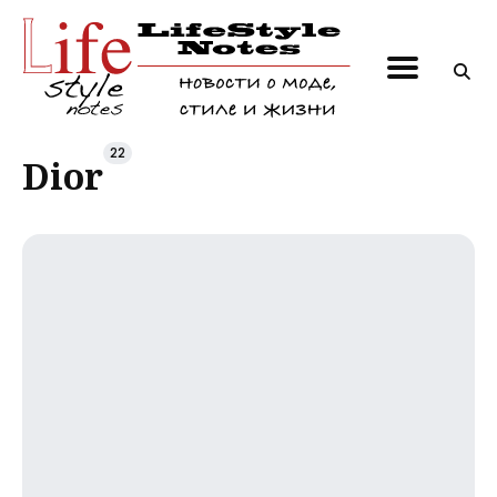
Поиск
по
22
блогу
Dior