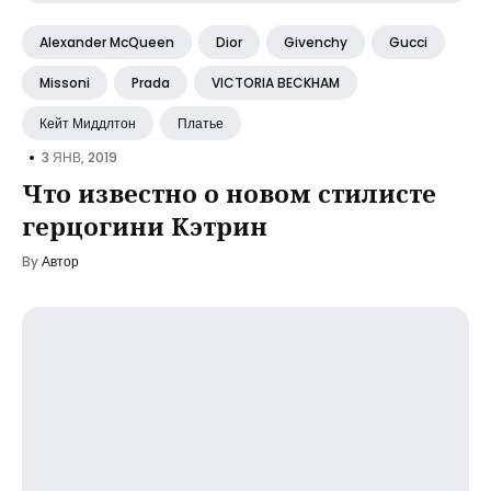
Alexander McQueen
Dior
Givenchy
Gucci
Missoni
Prada
VICTORIA BECKHAM
Кейт Миддлтон
Платье
•
3 ЯНВ, 2019
Что известно о новом стилисте
герцогини Кэтрин
By
Автор