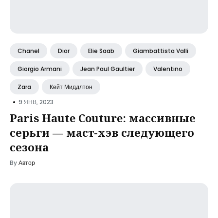
Chanel
Dior
Elie Saab
Giambattista Valli
Giorgio Armani
Jean Paul Gaultier
Valentino
Zara
Кейт Миддлтон
•
9 ЯНВ, 2023
Paris Haute Couture: массивные
серьги — маст-хэв следующего
сезона
By
Автор