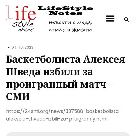
Поиск
по
блогу
•
6 ЯНВ, 2023
Баскетболиста Алексея
Шведа избили за
проигранный матч –
СМИ
https://24smi.org/news/337588-basketbolista-
alekseia-shveda-izbili-za-proigranny.html