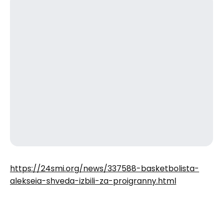
https://24smi.org/news/337588-basketbolista-
alekseia-shveda-izbili-za-proigranny.html