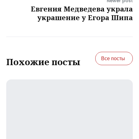
Newer post
Евгения Медведева украла
украшение у Егора Шипа
Все посты
Похожие посты