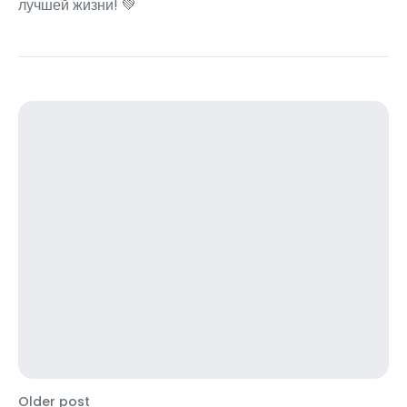
лучшей жизни! 💚
Older post