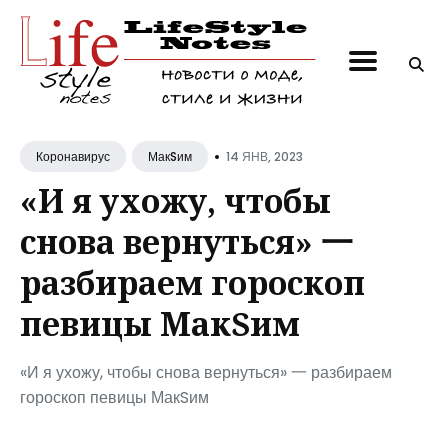
Поиск
по
блогу
•
14 ЯНВ, 2023
Коронавирус
МакSим
«И я ухожу, чтобы
снова вернуться» 一
разбираем гороскоп
певицы МакSим
«И я ухожу, чтобы снова вернуться» 一 разбираем
гороскоп певицы МакSим