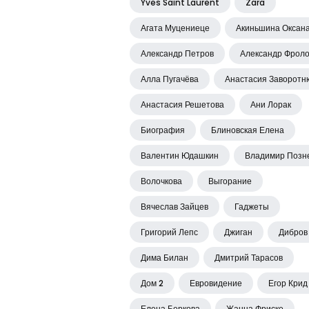
Yves Saint Laurent
Zara
Агата Муцениеце
Акиньшина Оксан
Александр Петров
Александр Фрол
Алла Пугачёва
Анастасия Заворотн
Анастасия Решетова
Ани Лорак
Биография
Блиновская Елена
Валентин Юдашкин
Владимир Позн
Волочкова
Выгорание
Вячеслав Зайцев
Гаджеты
Григорий Лепс
Джиган
Дибров
Дима Билан
Дмитрий Тарасов
Дом 2
Евровидение
Егор Крид
Елена Беркова
Жанна Фриске