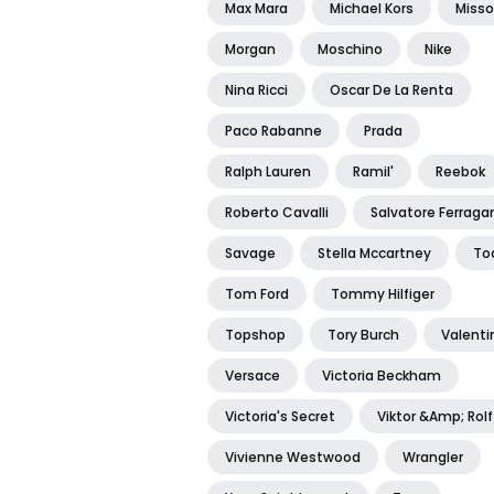
Max Mara
Michael Kors
Misso
Morgan
Moschino
Nike
Nina Ricci
Oscar De La Renta
Paco Rabanne
Prada
Ralph Lauren
Ramil'
Reebok
Roberto Cavalli
Salvatore Ferrag
Savage
Stella Mccartney
To
Tom Ford
Tommy Hilfiger
Topshop
Tory Burch
Valenti
Versace
Victoria Beckham
Victoria's Secret
Viktor &amp; Rolf
Vivienne Westwood
Wrangler