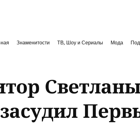
к
вная
Знаменитости
ТВ, Шоу и Сериалы
Мода
Под
итор Светлан
засудил Перв