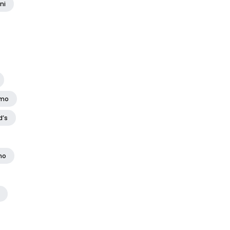
ni
amo
d’s
no