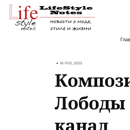
Поис
Гла
по
блогу
•
16 ЯНВ, 2023
Композ
Лободы 
канал