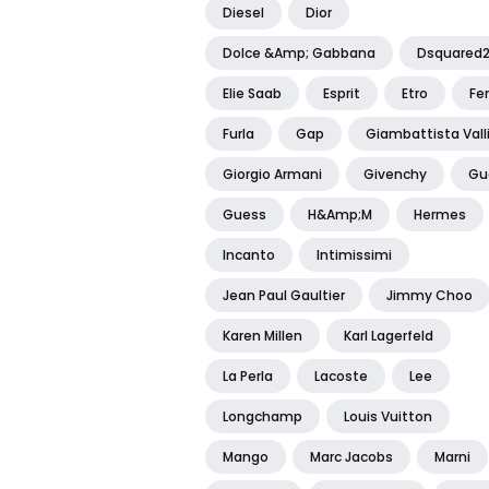
Diesel
Dior
Dolce &amp; Gabbana
Dsquared
Elie Saab
Esprit
Etro
Fe
Furla
Gap
Giambattista Vall
Giorgio Armani
Givenchy
Gu
Guess
H&amp;m
Hermes
Incanto
Intimissimi
Jean Paul Gaultier
Jimmy Choo
Karen Millen
Karl Lagerfeld
La Perla
Lacoste
Lee
Longchamp
Louis Vuitton
Mango
Marc Jacobs
Marni