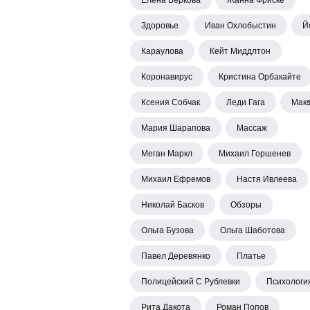
Здоровье
Иван Охлобыстин
Й
Караулова
Кейт Миддлтон
Коронавирус
Кристина Орбакайте
Ксения Собчак
Леди Гага
Мак
Мария Шарапова
Массаж
Меган Маркл
Михаил Горшенев
Михаил Ефремов
Настя Ивлеева
Николай Басков
Обзоры
Ольга Бузова
Ольга Шаботова
Павел Деревянко
Платье
Полицейский С Рублевки
Психологи
Рита Дакота
Роман Попов