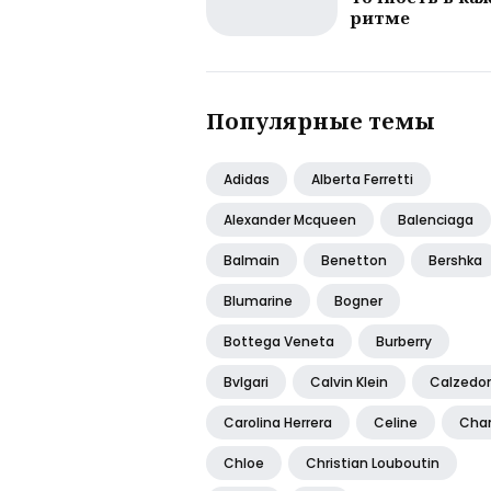
ритме
Популярные темы
Adidas
Alberta Ferretti
Alexander Mcqueen
Balenciaga
Balmain
Benetton
Bershka
Blumarine
Bogner
Bottega Veneta
Burberry
Bvlgari
Calvin Klein
Calzedo
Carolina Herrera
Celine
Cha
Chloe
Christian Louboutin