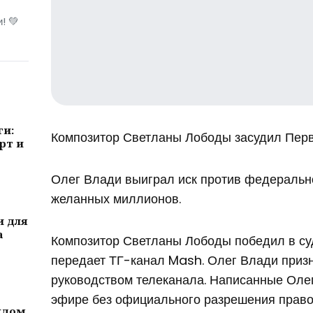
! 💚
ги:
Композитор Светланы Лободы засудил Пер
рт и
Олег Влади выиграл иск против федерально
желанных миллионов.
и для
а
Композитор Светланы Лободы победил в суд
передает ТГ-канал Mash. Олег Влади приз
руководством телеканала. Написанные Оле
эфире без официального разрешения право
ждом