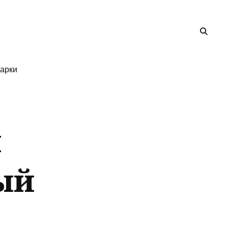
арки
ы
ый