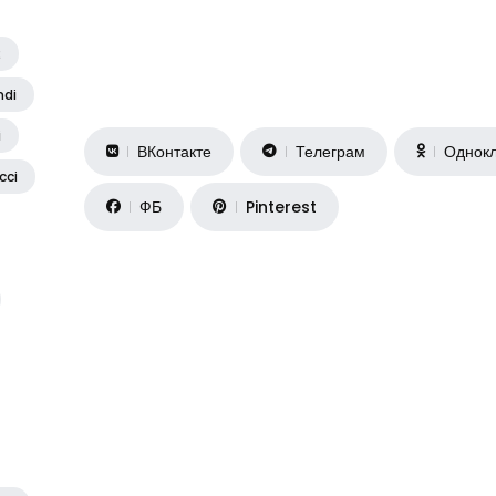
2
ndi
i
ВКонтакте
Телеграм
Однокл
cci
ФБ
Pinterest