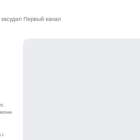
 засудил Первый канал
е,
жизни.
 с