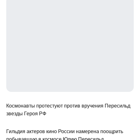
Космонавты протестуют против вручения Пересильд
звезды Героя РФ
Гильдия актеров кино России намерена поощрить
побывавшую в космосе Юлию Пересильд.