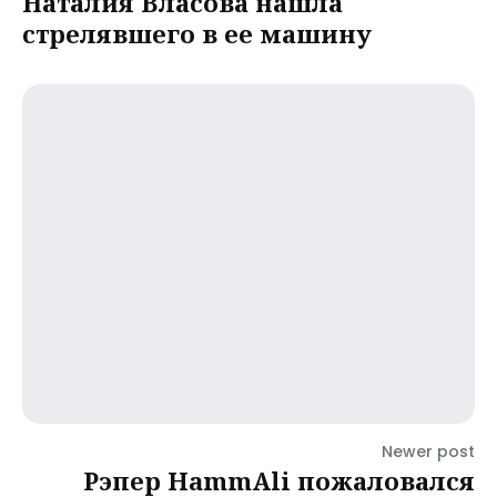
Наталия Власова нашла
стрелявшего в ее машину
Newer post
Рэпер HammAli пожаловался