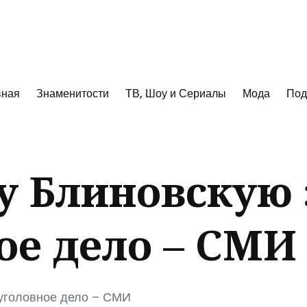
к
вная
Знаменитости
ТВ, Шоу и Сериалы
Мода
Под
у Блиновскую 
ое дело – СМИ
уголовное дело – СМИ