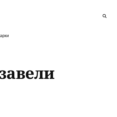
арки
завели