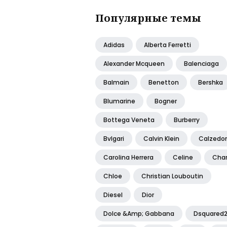
Популярные темы
Adidas
Alberta Ferretti
Alexander Mcqueen
Balenciaga
Balmain
Benetton
Bershka
Blumarine
Bogner
Bottega Veneta
Burberry
Bvlgari
Calvin Klein
Calzedo
Carolina Herrera
Celine
Cha
Chloe
Christian Louboutin
Diesel
Dior
Dolce &amp; Gabbana
Dsquared