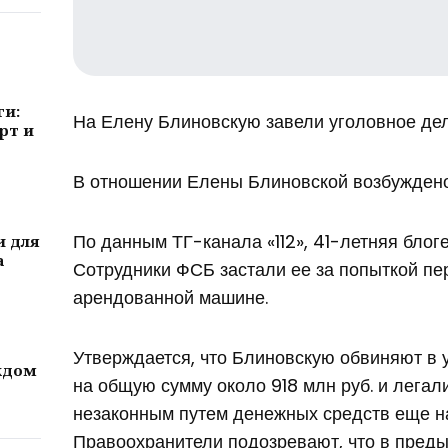
ги:
На Елену Блиновскую завели уголовное де
рт и
В отношении Елены Блиновской возбуждено
По данным ТГ-канала «112», 41-летняя блог
и для
а
Сотрудники ФСБ застали ее за попыткой пе
арендованной машине.
Утверждается, что Блиновскую обвиняют в 
ждом
на общую сумму около 918 млн руб. и лега
незаконным путем денежных средств еще на
Правоохранители подозревают, что в пред