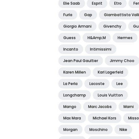
Elie Saab
Esprit
Etro
Fe
Furla
Gap
Giambattista Vall
Giorgio Armani
Givenchy
Gu
Guess
H&amp;m
Hermes
Incanto
Intimissimi
Jean Paul Gaultier
Jimmy Choo
Karen Millen
Karl Lagerfeld
La Perla
Lacoste
Lee
Longchamp
Louis Vuitton
Mango
Marc Jacobs
Marni
Max Mara
Michael Kors
Misso
Morgan
Moschino
Nike