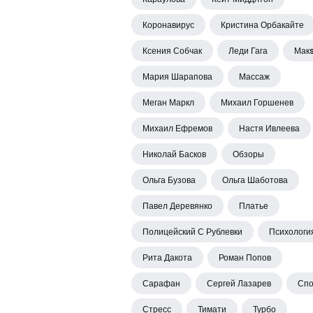
Коронавирус
Кристина Орбакайте
Ксения Собчак
Леди Гага
Мак
Мария Шарапова
Массаж
Меган Маркл
Михаил Горшенев
Михаил Ефремов
Настя Ивлеева
Николай Басков
Обзоры
Ольга Бузова
Ольга Шаботова
Павел Деревянко
Платье
Полицейский С Рублевки
Психологи
Рита Дакота
Роман Попов
Сарафан
Сергей Лазарев
Спо
Стресс
Тимати
Турбо