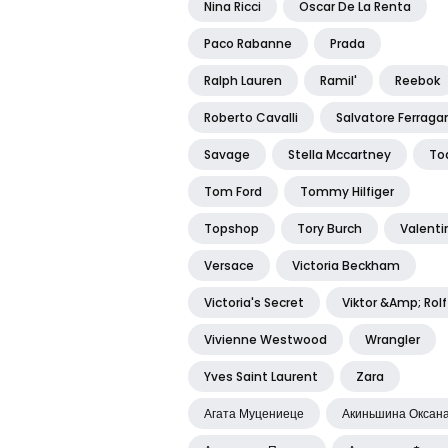
Nina Ricci
Oscar De La Renta
Paco Rabanne
Prada
Ralph Lauren
Ramil'
Reebok
Roberto Cavalli
Salvatore Ferrag
Savage
Stella Mccartney
To
Tom Ford
Tommy Hilfiger
Topshop
Tory Burch
Valenti
Versace
Victoria Beckham
Victoria's Secret
Viktor &amp; Rolf
Vivienne Westwood
Wrangler
Yves Saint Laurent
Zara
Агата Муцениеце
Акиньшина Оксан