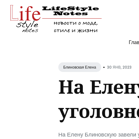
Поис
Гла
по
блогу
•
30 ЯНВ, 2023
Блиновская Елена
На Елен
уголовн
На Елену Блиновскую завели 