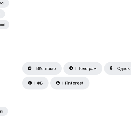
ndi
i
cci
ВКонтакте
Телеграм
Однокл
ФБ
Pinterest
ni