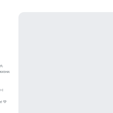
е,
жизни.
 с
! 💚