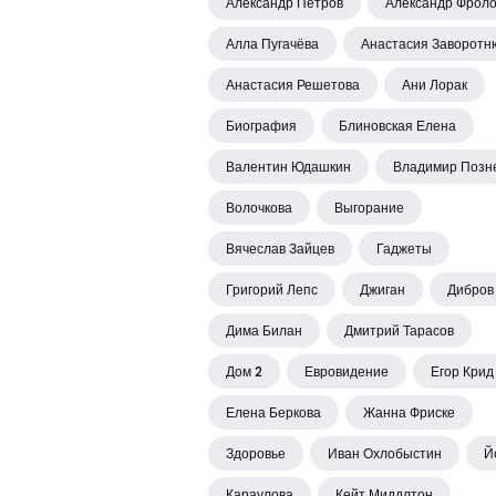
Александр Петров
Александр Фрол
Алла Пугачёва
Анастасия Заворотн
Анастасия Решетова
Ани Лорак
Биография
Блиновская Елена
Валентин Юдашкин
Владимир Позн
Волочкова
Выгорание
Вячеслав Зайцев
Гаджеты
Григорий Лепс
Джиган
Дибров
Дима Билан
Дмитрий Тарасов
Дом 2
Евровидение
Егор Крид
Елена Беркова
Жанна Фриске
Здоровье
Иван Охлобыстин
Й
Караулова
Кейт Миддлтон