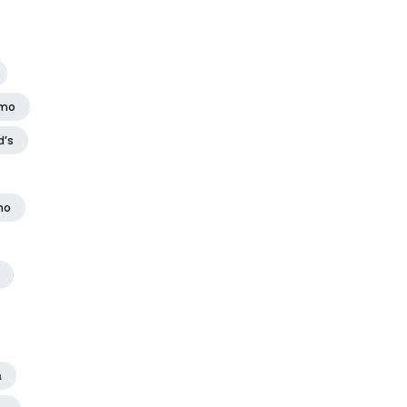
amo
d’s
no
а