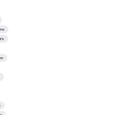
amo
d’s
no
а
ов