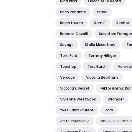
Nina Ricci
Oscar De La Renta
Paco Rabanne
Prada
Ralph Lauren
Ramil'
Reebok
Roberto Cavalli
Salvatore Ferrag
Savage
Stella Mccartney
To
Tom Ford
Tommy Hilfiger
Topshop
Tory Burch
Valenti
Versace
Victoria Beckham
Victoria's Secret
Viktor &amp; Rolf
Vivienne Westwood
Wrangler
Yves Saint Laurent
Zara
Агата Муцениеце
Акиньшина Оксан
Александр Петров
Александр Фрол