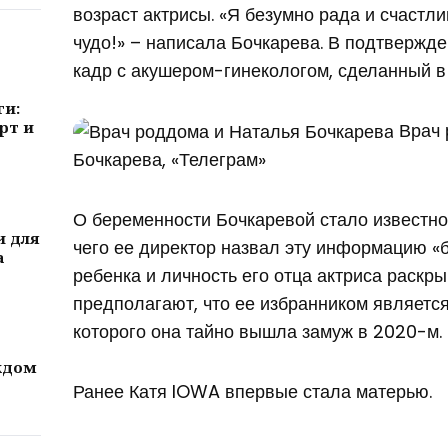
возраст актрисы. «Я безумно рада и счастл
чудо!» – написала Бочкарева. В подтвержд
кадр с акушером-гинекологом, сделанный в 
ги:
рт и
Врач 
Бочкарева, «Телеграм»
О беременности Бочкаревой стало известно
и для
чего ее директор назвал эту информацию «
а
ребенка и личность его отца актриса раскр
предполагают, что ее избранником являетс
которого она тайно вышла замуж в 2020-м.
ждом
Ранее Катя IOWA впервые стала матерью.