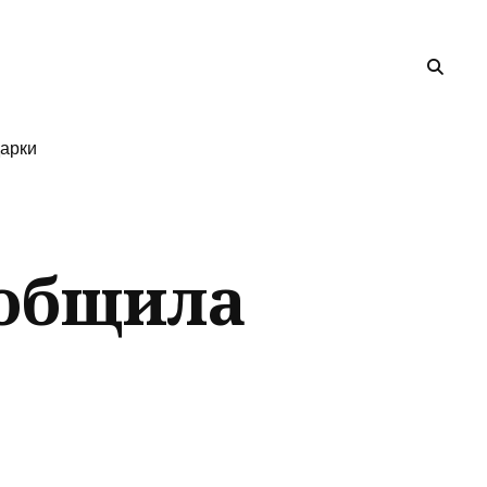
арки
ообщила