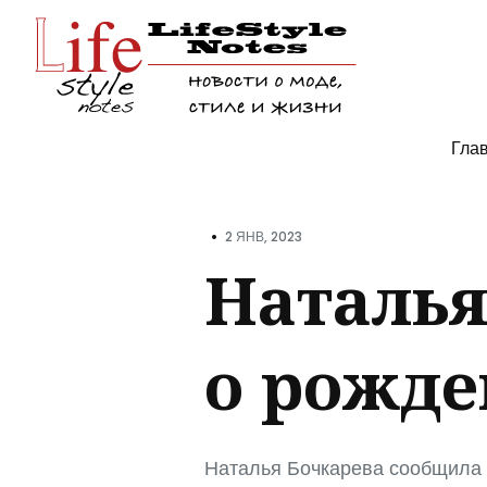
Поис
Гла
по
блогу
•
2 ЯНВ, 2023
Наталья
о рожде
Наталья Бочкарева сообщила 