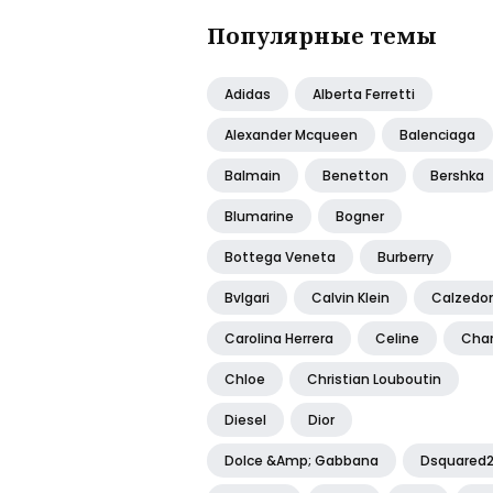
Популярные темы
Adidas
Alberta Ferretti
Alexander Mcqueen
Balenciaga
Balmain
Benetton
Bershka
Blumarine
Bogner
Bottega Veneta
Burberry
Bvlgari
Calvin Klein
Calzedo
Carolina Herrera
Celine
Cha
Chloe
Christian Louboutin
Diesel
Dior
Dolce &amp; Gabbana
Dsquared