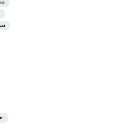
ndi
i
cci
ni