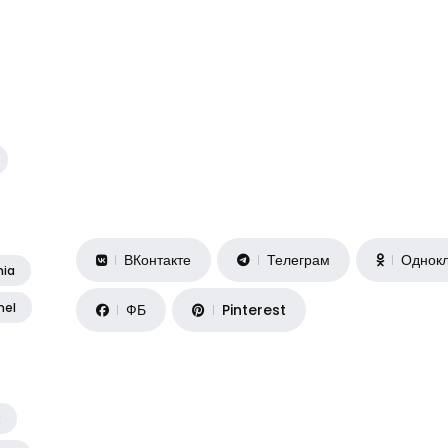
ВКонтакте
Телеграм
Однокл
nia
nel
ФБ
Pinterest
2