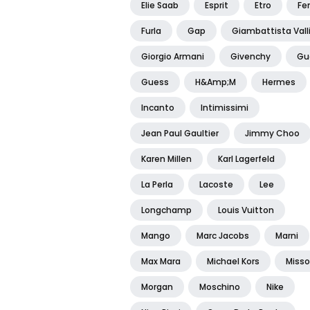
Elie Saab
Esprit
Etro
Fe
Furla
Gap
Giambattista Vall
Giorgio Armani
Givenchy
Gu
Guess
H&amp;m
Hermes
Incanto
Intimissimi
Jean Paul Gaultier
Jimmy Choo
Karen Millen
Karl Lagerfeld
La Perla
Lacoste
Lee
Longchamp
Louis Vuitton
Mango
Marc Jacobs
Marni
Max Mara
Michael Kors
Misso
Morgan
Moschino
Nike