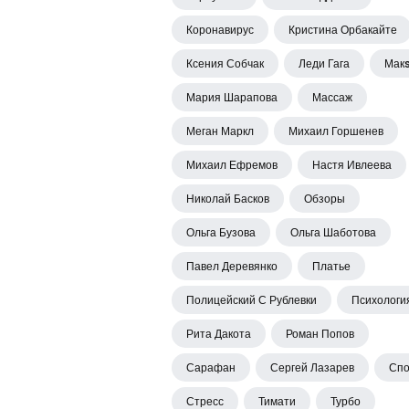
Коронавирус
Кристина Орбакайте
Ксения Собчак
Леди Гага
Мак
Мария Шарапова
Массаж
Меган Маркл
Михаил Горшенев
Михаил Ефремов
Настя Ивлеева
Николай Басков
Обзоры
Ольга Бузова
Ольга Шаботова
Павел Деревянко
Платье
Полицейский С Рублевки
Психологи
Рита Дакота
Роман Попов
Сарафан
Сергей Лазарев
Спо
Стресс
Тимати
Турбо