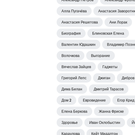
Алла Пугачёва
Анастасия Заворотн
Анастасия Решетова
Ани Лорак
Биография
Блиновская Елена
Валентин Юдашкин
Владимир Позн
Волочкова
Выгорание
Вячеслав Зайцев
Гаджеты
Григорий Лепс
Джиган
Дибров
Дима Билан
Дмитрий Тарасов
Дом 2
Евровидение
Егор Крид
Елена Беркова
Жанна Фриске
Здоровье
Иван Охлобыстин
Й
Караулова
Кейт Миддлтон