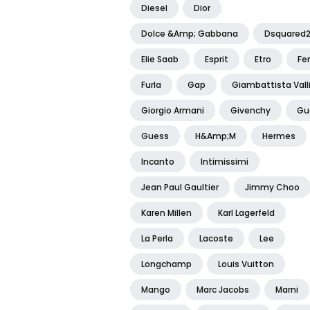
Diesel
Dior
Dolce &amp; Gabbana
Dsquared
Elie Saab
Esprit
Etro
Fe
Furla
Gap
Giambattista Vall
Giorgio Armani
Givenchy
Gu
Guess
H&amp;m
Hermes
Incanto
Intimissimi
Jean Paul Gaultier
Jimmy Choo
Karen Millen
Karl Lagerfeld
La Perla
Lacoste
Lee
Longchamp
Louis Vuitton
Mango
Marc Jacobs
Marni