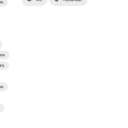
ni
amo
d’s
no