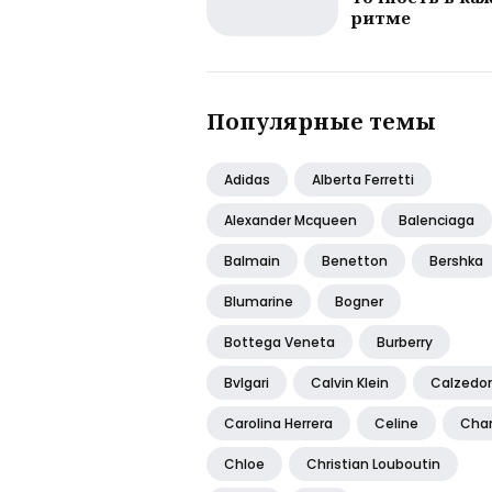
ритме
Популярные темы
Adidas
Alberta Ferretti
Alexander Mcqueen
Balenciaga
Balmain
Benetton
Bershka
Blumarine
Bogner
Bottega Veneta
Burberry
Bvlgari
Calvin Klein
Calzedo
Carolina Herrera
Celine
Cha
Chloe
Christian Louboutin