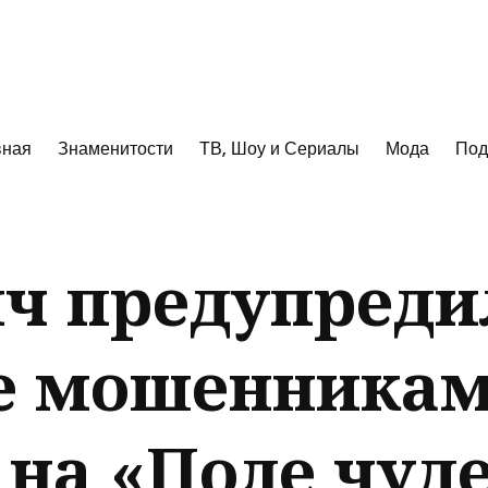
к
вная
Знаменитости
ТВ, Шоу и Сериалы
Мода
Под
ч предупреди
е мошенника
 на «Поле чуд