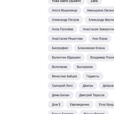
Yves Saint Laurent
Zara
Агата Муцениеце
Акиньшина Оксан
Александр Петров
Александр Фрол
Алла Пугачёва
Анастасия Заворотн
Анастасия Решетова
Ани Лорак
Биография
Блиновская Елена
Валентин Юдашкин
Владимир Позн
Волочкова
Выгорание
Вячеслав Зайцев
Гаджеты
Григорий Лепс
Джиган
Дибров
Дима Билан
Дмитрий Тарасов
Дом 2
Евровидение
Егор Крид
Елена Беркова
Жанна Фриске