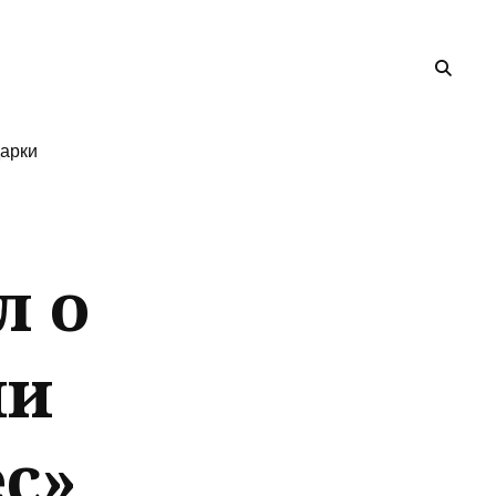
арки
л о
ми
ес»