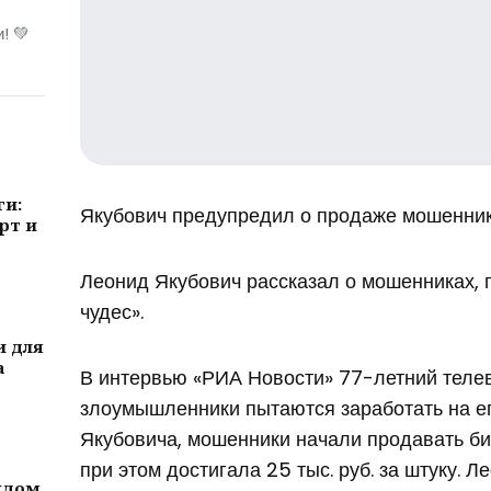
! 💚
ги:
Якубович предупредил о продаже мошенник
рт и
Леонид Якубович рассказал о мошенниках,
чудес».
и для
а
В интервью «РИА Новости» 77-летний теле
злоумышленники пытаются заработать на ег
Якубовича, мошенники начали продавать би
при этом достигала 25 тыс. руб. за штуку. 
ждом