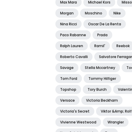
Max Mara
Michael Kors
Misso
Morgan
Moschino
Nike
Nina Ricci
Oscar De La Renta
Paco Rabanne
Prada
Ralph Lauren
Ramil'
Reebok
Roberto Cavalli
Salvatore Ferrag
Savage
Stella Mccartney
To
Tom Ford
Tommy Hilfiger
Topshop
Tory Burch
Valenti
Versace
Victoria Beckham
Victoria's Secret
Viktor &amp; Rolf
Vivienne Westwood
Wrangler