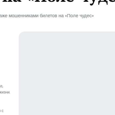
аже мошенниками билетов на «Поле чудес»
е,
жизни.
 с