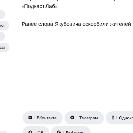
«Подкаст.Лаб».
2
Ранее слова Якубовича оскорбили жителей 
ndi
i
cci
ВКонтакте
Телеграм
Однокл
ФБ
Pinterest