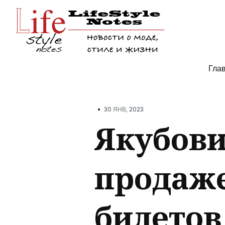
Поис
Гла
по
блогу
•
30 ЯНВ, 2023
Якубови
продаж
билетов