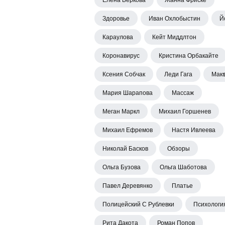
Здоровье
Иван Охлобыстин
Й
Караулова
Кейт Миддлтон
Коронавирус
Кристина Орбакайте
Ксения Собчак
Леди Гага
Мак
Мария Шарапова
Массаж
Меган Маркл
Михаил Горшенев
Михаил Ефремов
Настя Ивлеева
Николай Басков
Обзоры
Ольга Бузова
Ольга Шаботова
Павел Деревянко
Платье
Полицейский С Рублевки
Психологи
Рита Дакота
Роман Попов