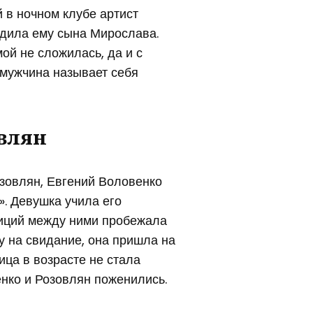
й в ночном клубе артист
одила ему сына Мирослава.
ой не сложилась, да и с
 мужчина называет себя
влян
озовлян, Евгений Воловенко
. Девушка учила его
тиций между ними пробежала
ну на свидание, она пришла на
ница в возрасте не стала
енко и Розовлян поженились.