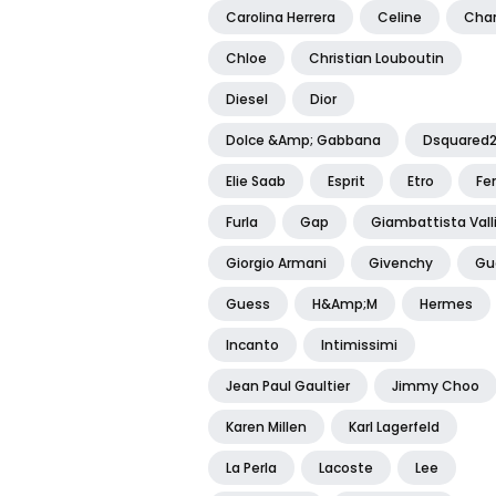
Carolina Herrera
Celine
Cha
Chloe
Christian Louboutin
Diesel
Dior
Dolce &amp; Gabbana
Dsquared
Elie Saab
Esprit
Etro
Fe
Furla
Gap
Giambattista Vall
Giorgio Armani
Givenchy
Gu
Guess
H&amp;m
Hermes
Incanto
Intimissimi
Jean Paul Gaultier
Jimmy Choo
Karen Millen
Karl Lagerfeld
La Perla
Lacoste
Lee