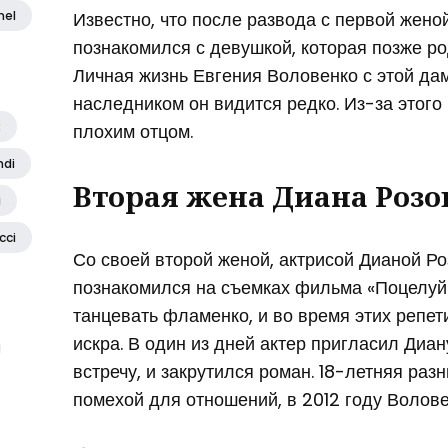
Известно, что после развода с первой жено
nel
познакомился с девушкой, которая позже р
Личная жизнь Евгения Воловенко с этой дам
наследником он видится редко. Из-за этого
2
плохим отцом.
ndi
Вторая жена Диана Розо
i
cci
Со своей второй женой, актрисой Дианой Р
познакомился на съемках фильма «Поцелуй»
танцевать фламенко, и во время этих репе
искра. В один из дней актер пригласил Диа
встречу, и закрутился роман. 18-летняя раз
помехой для отношений, в 2012 году Волов