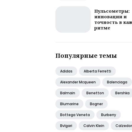
Пульсометры:
инновации и
точность в ка
ритме
Популярные темы
Adidas
Alberta Ferretti
Alexander Mcqueen
Balenciaga
Balmain
Benetton
Bershka
Blumarine
Bogner
Bottega Veneta
Burberry
Bvlgari
Calvin Klein
Calzedo