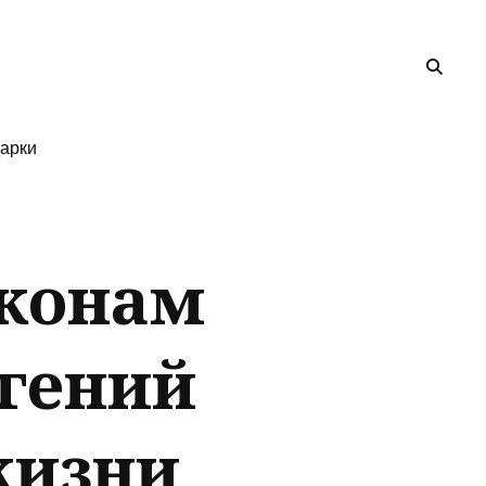
арки
аконам
вгений
жизни