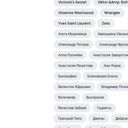
Victoria's Secret
Viktor &amp; Rolf
Vivienne Westwood
Wrangler
Yves Saint Laurent
Zara
Агата Муцениеце
Акиньшина Оксан
Александр Петров
Александр Фрол
Алла Пугачёва
Анастасия Заворотн
Анастасия Решетова
Ани Лорак
Биография
Блиновская Елена
Валентин Юдашкин
Владимир Позн
Волочкова
Выгорание
Вячеслав Зайцев
Гаджеты
Григорий Лепс
Джиган
Дибров