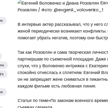
Евг
Розовлян / Фото: @evgenii_volovenko_1
ni
В интервью актер рассказывал, что у него с
женой периодически возникают конфликты.
помогает убрать негатив, поэтому они быстр
Так как Розовлян и сама творческая личност
партнершам по съемочной площадке. Даже к
слухи, что у Воловенко интрижка с Екатер
amo
спокойно отнеслась к сплетням. Евгений Вл
d’s
он не запрещает жене сниматься в пикантны
каждом фильме есть любовная линия.
no
Статья по теме«По законам военного време
съемках сериала