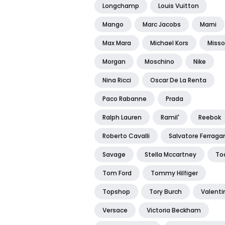
Longchamp
Louis Vuitton
Mango
Marc Jacobs
Marni
Max Mara
Michael Kors
Misso
Morgan
Moschino
Nike
Nina Ricci
Oscar De La Renta
Paco Rabanne
Prada
Ralph Lauren
Ramil'
Reebok
Roberto Cavalli
Salvatore Ferrag
Savage
Stella Mccartney
To
Tom Ford
Tommy Hilfiger
Topshop
Tory Burch
Valenti
Versace
Victoria Beckham