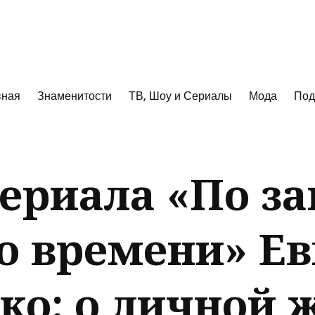
к
вная
Знаменитости
ТВ, Шоу и Сериалы
Мода
Под
сериала «По з
о времени» Е
ко: о личной 