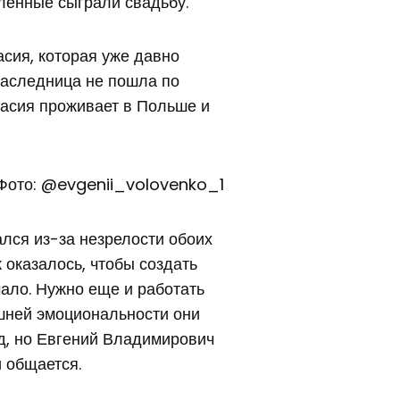
ленные сыграли свадьбу.
асия, которая уже давно
Наследница не пошла по
стасия проживает в Польше и
Фото: @evgenii_volovenko_1
ался из-за незрелости обоих
к оказалось, чтобы создать
ало. Нужно еще и работать
ишней эмоциональности они
од, но Евгений Владимирович
 общается.