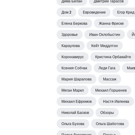
Дима Билан
Дмитрий Тарасов
Дом 2
Евровидение
Егор Крид
Елена Беркова
Жанна Фриске
Здоровье
Иван Охлобыстин
Й
Караулова
Кейт Миддлтон
Коронавирус
Кристина Орбакайте
Ксения Собчак
Леди Гага
Мак
Мария Шарапова
Массаж
Меган Маркл
Михаил Горшенев
Михаил Ефремов
Настя Ивлеева
Николай Басков
Обзоры
Ольга Бузова
Ольга Шаботова
Павел Деревянко
Платье