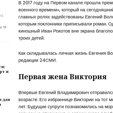
В 2017 году на Первом канале прошла прем
военного времени», который на сегодняшний
 с
главных ролях задействованы Евгений Вол
которым поклонники приписывали роман. Од
! 💚
киношный Иван Рокотов вне экрана благопо
троих детей.
Как складывалась личная жизнь Евгения Во
редакции 24СМИ.
ги:
рт и
Первая жена Виктория
Впервые Евгений Владимирович отправился
возрасте. Его избраннице Виктории на тот 
и для
а
лет. Будущие супруги познакомились на мор