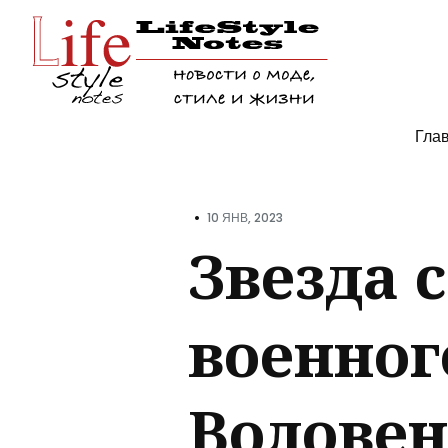
Поис
Гла
по
блогу
•
10 ЯНВ, 2023
Звезда 
военног
Воловен