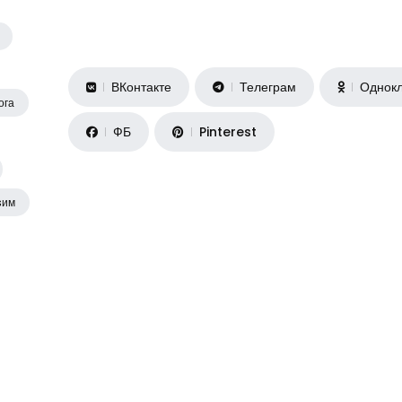
ВКонтакте
Телеграм
Однокл
ога
ФБ
Pinterest
sим