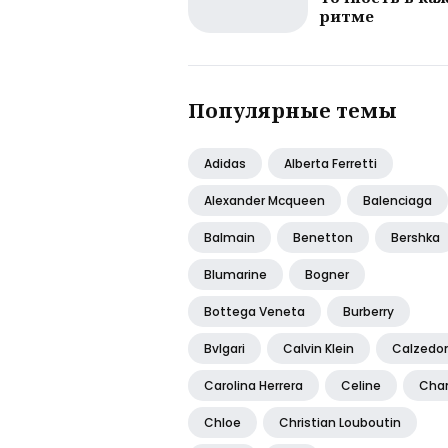
ритме
Популярные темы
Adidas
Alberta Ferretti
Alexander Mcqueen
Balenciaga
Balmain
Benetton
Bershka
Blumarine
Bogner
Bottega Veneta
Burberry
Bvlgari
Calvin Klein
Calzedo
Carolina Herrera
Celine
Cha
Chloe
Christian Louboutin