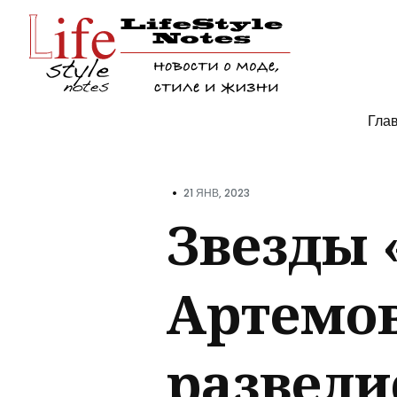
Поис
Гла
по
блогу
•
21 ЯНВ, 2023
Звезды 
Артемо
развели