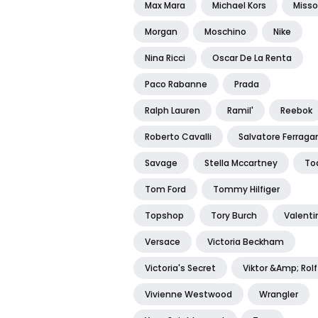
Max Mara
Michael Kors
Misso
Morgan
Moschino
Nike
Nina Ricci
Oscar De La Renta
Paco Rabanne
Prada
Ralph Lauren
Ramil'
Reebok
Roberto Cavalli
Salvatore Ferrag
Savage
Stella Mccartney
To
Tom Ford
Tommy Hilfiger
Topshop
Tory Burch
Valenti
Versace
Victoria Beckham
Victoria's Secret
Viktor &amp; Rolf
Vivienne Westwood
Wrangler