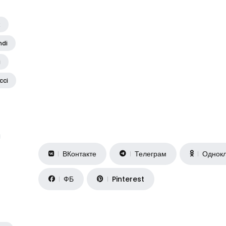
2
ndi
i
cci
ВКонтакте
Телеграм
Однокл
ФБ
Pinterest