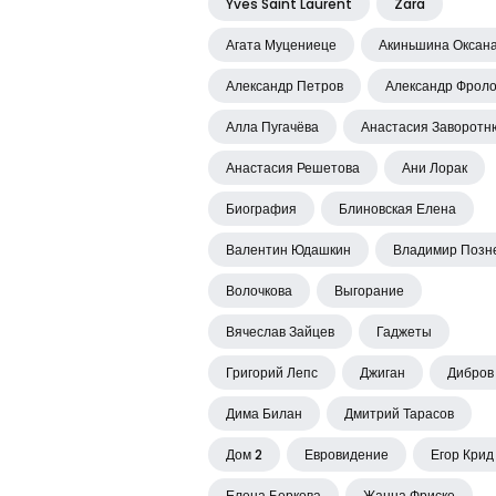
Yves Saint Laurent
Zara
Агата Муцениеце
Акиньшина Оксан
Александр Петров
Александр Фрол
Алла Пугачёва
Анастасия Заворотн
Анастасия Решетова
Ани Лорак
Биография
Блиновская Елена
Валентин Юдашкин
Владимир Позн
Волочкова
Выгорание
Вячеслав Зайцев
Гаджеты
Григорий Лепс
Джиган
Дибров
Дима Билан
Дмитрий Тарасов
Дом 2
Евровидение
Егор Крид
Елена Беркова
Жанна Фриске