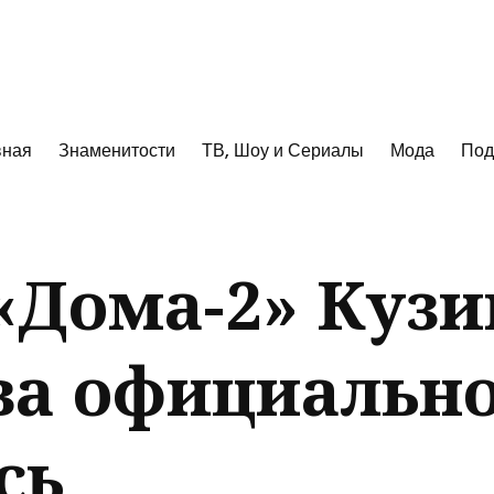
к
вная
Знаменитости
ТВ, Шоу и Сериалы
Мода
Под
«Дома-2» Кузи
ва официальн
сь