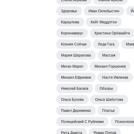
Здоровье
Иван Охлобыстин
Й
Караулова
Кейт Миддлтон
Коронавирус
Кристина Орбакайте
Ксения Собчак
Леди Гага
Мак
Мария Шарапова
Массаж
Меган Маркл
Михаил Горшенев
Михаил Ефремов
Настя Ивлеева
Николай Басков
Обзоры
Ольга Бузова
Ольга Шаботова
Павел Деревянко
Платье
Полицейский С Рублевки
Психологи
Рита Дакота
Роман Попов