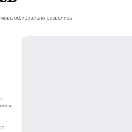
емова официально развелись
е,
жизни.
 с