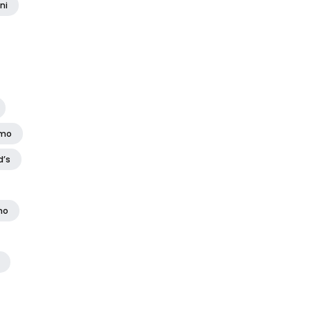
ni
amo
d’s
no