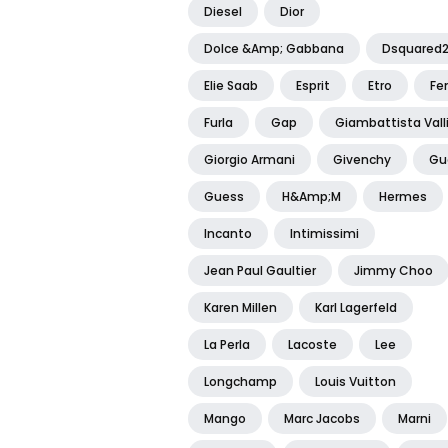
Diesel
Dior
Dolce &amp; Gabbana
Dsquared
Elie Saab
Esprit
Etro
Fe
Furla
Gap
Giambattista Vall
Giorgio Armani
Givenchy
Gu
Guess
H&amp;m
Hermes
Incanto
Intimissimi
Jean Paul Gaultier
Jimmy Choo
Karen Millen
Karl Lagerfeld
La Perla
Lacoste
Lee
Longchamp
Louis Vuitton
Mango
Marc Jacobs
Marni